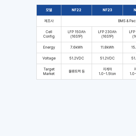
모델
NF22
NF23
N
제조사
BMS & Pac
Cell
LFP 150Ah
LFP 230Ah
LFP
Config
(16S1P)
(16S1P)
(1
Energy
7.6kWh
11.8kWh
15
Voltage
51.2VDC
51.2VDC
51
Target
지게차
물류트럭 등
Market
1.0~1.5ton
1.0